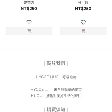
奶茶方
可可圓
NT$250
NT$250
｜關於我們｜
HYGGE HUG ᐝ 呼嗝哈格
HYGGE 𓂃 來自對簡單的渴望
HUG𓂃 擁抱對美好生活的嚮往
｜購買須知｜