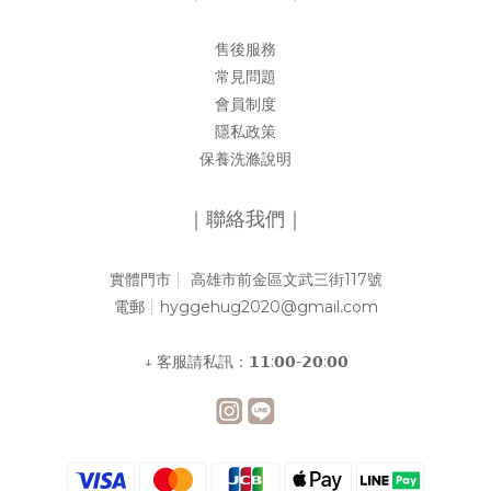
售後服務
常見問題
會員制度
隱私政策
保養洗滌說明
｜聯絡我們｜
實體門市┊︎ 高雄市前金區文武三街117號
電郵┊︎hyggehug2020@gmail.com
↓ 客服請私訊：𝟭𝟭:𝟬𝟬-𝟮𝟬:𝟬𝟬