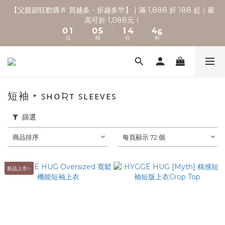
2
3
2
7
3
6
6
8
【父親節狂歡購🥂 買越多・折越多🎊】 | 滿 1,888 折 188 起｜最
🚚 全館滿2000享免運 💨
1
2
1
6
2
5
5
7
高可折 1,088元！
:
:
:
0
1
0
5
1
4
4
6
日
時
分
秒
0
4
0
3
3
5
3
2
2
4
2
1
1
3
🚚 全館滿2000享免運 💨
1
0
0
2
0
1
短袖 ‣ ꜱʜᴏƦᴛ ꜱʟᴇᴇᴠᴇꜱ
0
篩選
商品排序
每頁顯示 72 個
新品上市✨