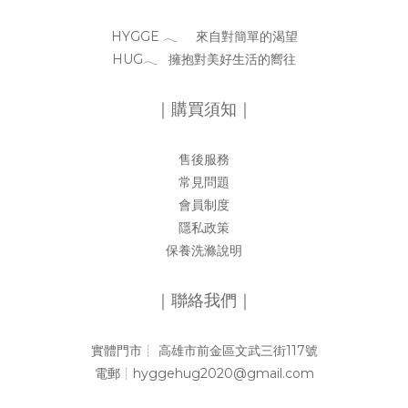
HYGGE 𓂃 來自對簡單的渴望
HUG𓂃 擁抱對美好生活的嚮往
｜購買須知｜
售後服務
常見問題
會員制度
隱私政策
保養洗滌說明
｜聯絡我們｜
實體門市┊︎ 高雄市前金區文武三街117號
電郵┊︎hyggehug2020@gmail.com