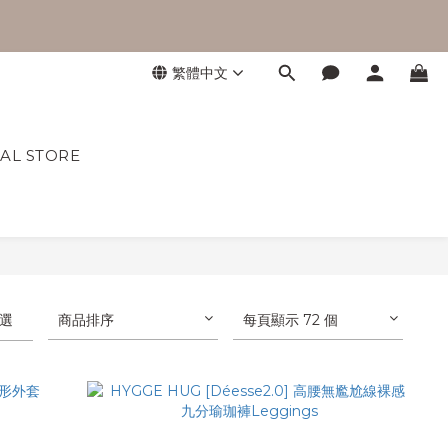
3
5
3
5
7
2
4
2
4
6
1
3
1
3
5
:
:
0
2
0
9
2
4
繁體中文
時
分
秒
1
8
1
3
0
7
0
2
6
1
L STORE
5
0
4
3
2
1
0
選
商品排序
每頁顯示 72 個