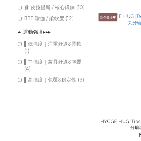
🩰 皮拉提斯 / 核心鍛鍊 (10)
新色登場♥
🧘🏻‍♀️ 瑜伽 / 柔軟度 (12)
運動強度▸▸▸
▌低強度｜注重舒適&柔軟
(1)
▌中強度｜兼具舒適&包覆
(4)
▌高強度｜包覆&穩定性 (3)
HYGGE HUG [
分瑜珈