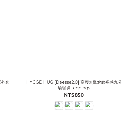
塑形外套
HYGGE HUG [Déesse2.0] 高腰無尷尬線裸感九分
瑜珈褲Leggings
NT$850