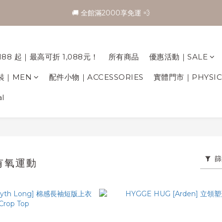
3
3
🚚 全館滿2000享免運 💨
🚚 全館滿2000享免運 💨
2
2
1
1
:
0
0
・折越多🎊】 | 滿 1,888 折 188 起｜最高可折 1,088元！
日
188 起｜最高可折 1,088元！
所有商品
優惠活動｜SALE
🚚 全館滿2000享免運 💨
裝｜MEN
配件小物｜ACCESSORIES
實體門市｜PHYSICA
l
篩
 / 有氧運動