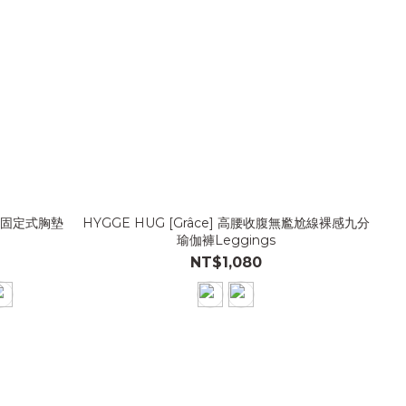
叉美背固定式胸墊
HYGGE HUG [Grâce] 高腰收腹無尷尬線裸感九分
瑜伽褲Leggings
NT$1,080