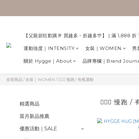
【父親節狂歡購🥂 買越多
【父親節狂歡購🥂 買越多・折越多🎊】 | 滿 1,888 折 
運動強度｜INTENSITY
女裝｜WOMEN
男
關於 Hygge｜About
品牌專欄｜Brand Journa
全部商品
/
女裝｜WOMEN
/
🏃🏻‍♀️ 慢跑 / 有氧運動
🏃🏻‍♀️ 慢跑
精選商品
當月新品推薦
優惠活動｜SALE