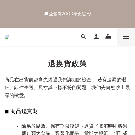
6
7
7
8
6
8
🚚 全館滿2000享免運 💨
5
6
6
7
5
7
🚚 全館滿2000享免運 💨
4
5
5
6
4
6
3
4
4
5
3
5
2
3
3
4
2
9
4
【父親節狂歡購🥂 買越多・折越多🎊】 | 滿 1,888 折 188 起｜最
1
2
2
3
1
8
3
高可折 1,088元！
:
:
:
0
1
1
2
0
7
2
9
日
時
分
秒
0
0
1
6
1
8
0
5
0
7
退換貨政策
4
6
🚚 全館滿2000享免運 💨
3
5
2
4
商品在出貨前都會先經過我們詳細的檢查， 若有遺漏的瑕
1
3
疵、錯件寄送、尺寸與下標不符的問題，我們先向您致上最
0
2
深的歉意。
1
0
◼︎
商品鑑賞期
除易於腐敗、保存期限較短（退貨／取消時即將逾
期）類之食品、客製化商品、當期之報紙、期刊或