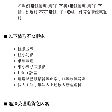
※ 舉例:🅐組優惠-第2件75折+🅑組優惠-第2件75
折，如退貨"不可"🅐組一件+🅑組一件算合購優惠退
貨。
◼︎ 以下情形不屬瑕疵
輕微脫線
極小污點
染劑味道
細小線頭或微點
1-3cm誤差
運送擠壓皺摺皆屬正常，非屬瑕疵範圍
個人主觀，無法因上述原因辦理退貨
◼︎ 無法受理退貨之因素