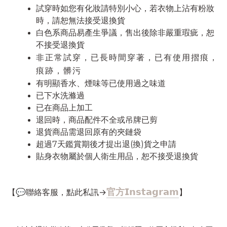
試穿時如您有化妝請特別小心，若衣物上沾有粉妝
時，請恕無法接受退換貨
白色系商品易產生爭議，售出後除非嚴重瑕疵，恕
不接受退換貨
非正常試穿，已長時間穿著，已有使用摺痕，
痕跡，髒污
有明顯香水、煙味等已使用過之味道
已下水洗滌過
已在商品上加工
退回時，商品配件不全或吊牌已剪
退貨商品需退回原有的夾鏈袋
超過7天鑑賞期後才提出退(換)貨之申請
貼身衣物屬於個人衛生用品，恕不接受退換貨
官方𝗜𝗻𝘀𝘁𝗮𝗴𝗿𝗮𝗺
【
💬
聯絡客服，點此私訊→
】