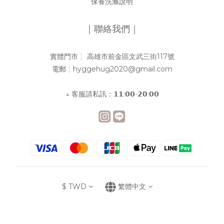
保養洗滌說明
｜聯絡我們｜
實體門市┊︎ 高雄市前金區文武三街117號
電郵┊︎hyggehug2020@gmail.com
↓ 客服請私訊：𝟭𝟭:𝟬𝟬-𝟮𝟬:𝟬𝟬
$
TWD
繁體中文