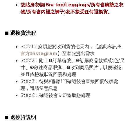
故貼身衣物(Bra top/Leggings/所有含胸墊之衣
物/所有含內裡之褲子)恕不接受任何退換貨。
◼︎
退換貨流程
Step1：麻煩您於收到貨的七天內，【點此私訊→
官方𝗜𝗻𝘀𝘁𝗮𝗴𝗿𝗮𝗺
】至客服提出需求
Step2：附上❶訂單編號、❷訂購商品款式/顏色/尺
寸、❸敘述商品瑕疵、❹收到商品照片，以便確認
並且依檢核狀況回覆和處理
Step3：待與相關部門確認後會直接回覆後續處
理，還請留意訊息
Step4：確認後會立即協助您處理
◼︎ 退換貨說明