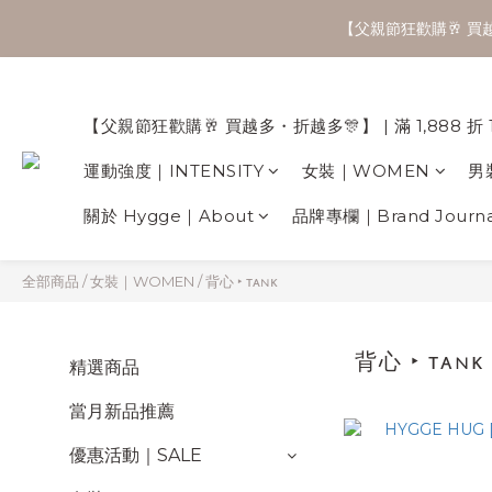
【父親節狂歡購🥂 買越多
【父親節狂歡購🥂 買越多・折越多🎊】 | 滿 1,888 折 
運動強度｜INTENSITY
女裝｜WOMEN
男
關於 Hygge｜About
品牌專欄｜Brand Journa
全部商品
/
女裝｜WOMEN
/
背心 ‣ ᴛᴀɴᴋ
背心 ‣ ᴛᴀɴᴋ
精選商品
當月新品推薦
優惠活動｜SALE