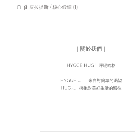
🩰 皮拉提斯 / 核心鍛鍊 (1)
｜關於我們｜
HYGGE HUG ᐝ 呼嗝哈格
HYGGE 𓂃 來自對簡單的渴望
HUG𓂃 擁抱對美好生活的嚮往