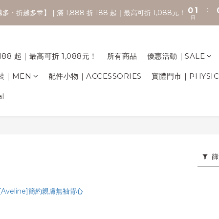
:
0
1
🚚 全館滿2000享免運 💨
・折越多🎊】 | 滿 1,888 折 188 起｜最高可折 1,088元！
日
0
🚚 全館滿2000享免運 💨
188 起｜最高可折 1,088元！
所有商品
優惠活動｜SALE
裝｜MEN
配件小物｜ACCESSORIES
實體門市｜PHYSICA
l
篩