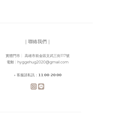
｜聯絡我們｜
實體門市┊︎ 高雄市前金區文武三街117號
電郵┊︎hyggehug2020@gmail.com
↓ 客服請私訊：𝟭𝟭:𝟬𝟬-𝟮𝟬:𝟬𝟬