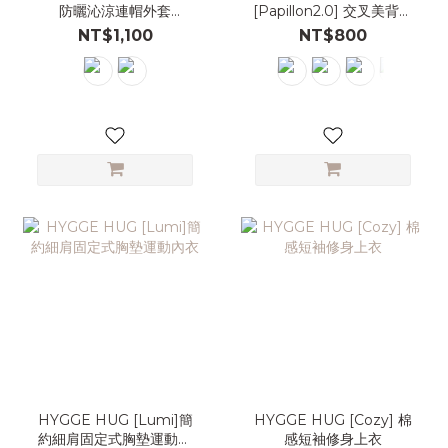
防曬沁涼連帽外套
[Papillon2.0] 交叉美背固
UPF50+
定式胸墊運動內衣
NT$1,100
NT$800
HYGGE HUG [Lumi]簡
HYGGE HUG [Cozy] 棉
約細肩固定式胸墊運動內
感短袖修身上衣