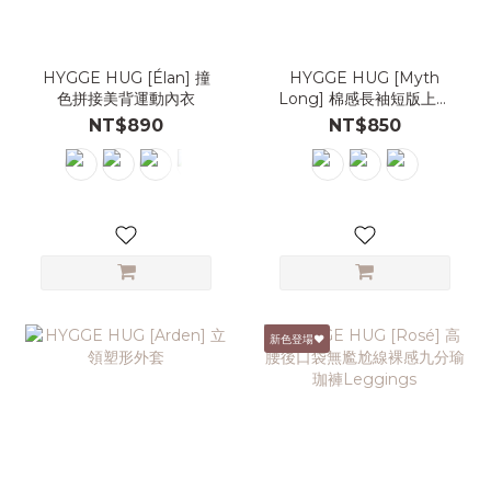
HYGGE HUG [Élan] 撞
HYGGE HUG [Myth
色拼接美背運動內衣
Long] 棉感長袖短版上衣
Crop Top
NT$890
NT$850
新色登場♥