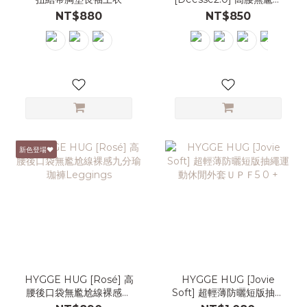
線裸感九分瑜珈褲
NT$880
NT$850
Leggings
新色登場♥
HYGGE HUG [Rosé] 高
HYGGE HUG [Jovie
腰後口袋無尷尬線裸感九
Soft] 超輕薄防曬短版抽繩
分瑜珈褲Leggings
運動休閒外套ＵＰＦ5 0 +