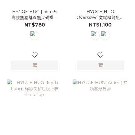
HYGGE HUG [Libre 5]
HYGGE HUG
高腰無尷尬線無尺碼裸感
Oversized 寬鬆機能短袖
五分瑜珈褲
上衣
NT$780
NT$1,100