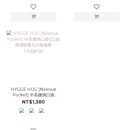
HYGGE HUG [Néenue
Pocket] 中高腰側口袋
QQ超裸感顯瘦九分瑜珈褲
NT$1,380
Leggings