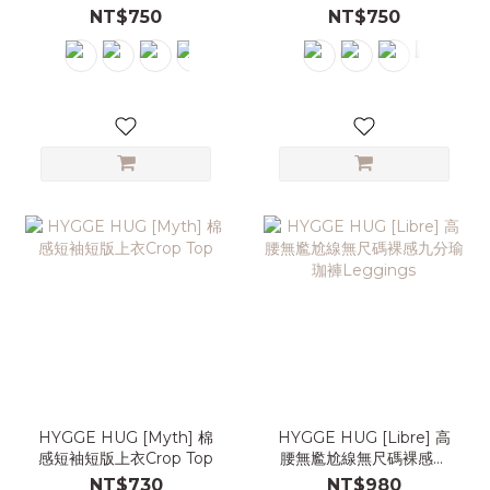
衣
NT$750
NT$750
HYGGE HUG [Myth] 棉
HYGGE HUG [Libre] 高
感短袖短版上衣Crop Top
腰無尷尬線無尺碼裸感九
分瑜珈褲Leggings
NT$730
NT$980