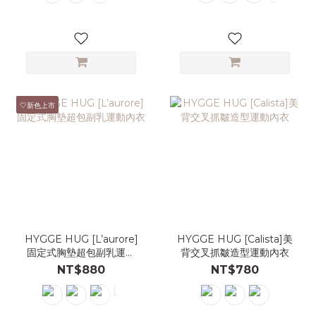
🤍新色上市
HYGGE HUG [L’aurore]
HYGGE HUG [Calista]美
固定式胸墊超包副乳運動
背交叉抓皺造型運動內衣
內衣
NT$880
NT$780