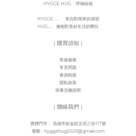
HYGGE HUG ᐝ 呼嗝哈格
HYGGE 𓂃 來自對簡單的渴望
HUG𓂃 擁抱對美好生活的嚮往
｜購買須知｜
售後服務
常見問題
會員制度
隱私政策
保養洗滌說明
｜聯絡我們｜
實體門市┊︎ 高雄市前金區文武三街117號
電郵┊︎hyggehug2020@gmail.com