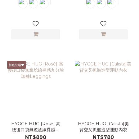
新色登場♥
HYGGE HUG [Rosé] 高
HYGGE HUG [Calista]美
腰後口袋無尷尬線裸感九
背交叉抓皺造型運動內衣
分瑜珈褲Leggings
NT$890
NT$780