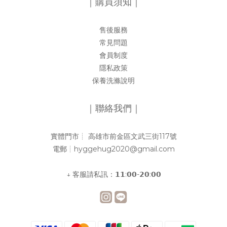
｜購買須知｜
售後服務
常見問題
會員制度
隱私政策
保養洗滌說明
｜聯絡我們｜
實體門市┊︎ 高雄市前金區文武三街117號
電郵┊︎hyggehug2020@gmail.com
↓ 客服請私訊：𝟭𝟭:𝟬𝟬-𝟮𝟬:𝟬𝟬