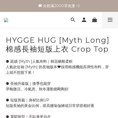
🚚 全館滿2000享免運 💨
HYGGE HUG [Myth Long]
棉感長袖短版上衣 Crop Top
● 延續 [Myth ]人氣布料｜棉花糖般柔軟
人氣款短袖 [Myth] 的長袖版本♥︎採用棉感機能高彈性布料，穿
上就不想脫下來！
● 長袖升級版｜換季也能穿
早晚微涼、冷氣房、秋冬運動都剛剛好
● 短版剪裁｜身材比例UP
短版長袖的黃金比例，搭高腰瑜伽褲或日常穿搭都好看
● 寬鬆版型｜不貼身更自在