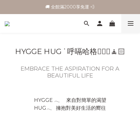
🚚 全館滿2000享免運 💨
HYGGE HUG ᐝ 呼嗝哈格🧘🏻‍♀️🧘🏻
EMBRACE THE ASPIRATION FOR A
BEAUTIFUL LIFE
HYGGE 𓂃 來自對簡單的渴望
HUG𓂃 擁抱對美好生活的嚮往