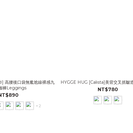
Rosé] 高腰後口袋無尷尬線裸感九
HYGGE HUG [Calista]美背交叉
褲Leggings
NT$780
NT$890
+ 2