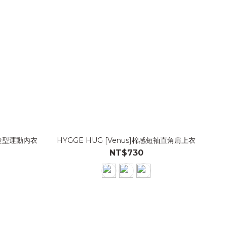
抓皺造型運動內衣
HYGGE HUG [Venus]棉感短袖直角肩上衣
NT$730