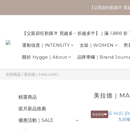
【父親節狂歡購🥂 買越多
【父親節狂歡購🥂 買越多・折越多🎊】 | 滿 1,888 折 
運動強度｜INTENSITY
女裝｜WOMEN
男
關於 Hygge｜About
品牌專欄｜Brand Journa
全部商品
/
美拉德｜MAILLARD
美拉德｜MAI
精選商品
當月新品推薦
新色登場♥
優惠活動｜SALE