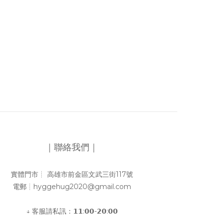
｜聯絡我們｜
實體門市┊︎ 高雄市前金區文武三街117號
電郵┊︎hyggehug2020@gmail.com
↓ 客服請私訊：𝟭𝟭:𝟬𝟬-𝟮𝟬:𝟬𝟬