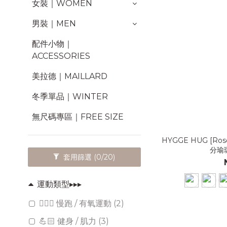
女裝｜WOMEN
男裝｜MEN
配件小物｜
ACCESSORIES
美拉德｜MAILLARD
冬季單品｜WINTER
無尺碼專區｜FREE SIZE
HYGGE HUG [
分瑜珈
套用篩選
(0/20)
運動類型▸▸▸
🏃🏻‍♀️ 慢跑 / 有氧運動 (2)
💪🏻 健身 / 肌力 (3)