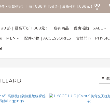
:
0
0
🚚 全館滿2000享免運 💨
・折越多🎊】 | 滿 1,888 折 188 起｜最高可折 1,088元！
日
🚚 全館滿2000享免運 💨
188 起｜最高可折 1,088元！
所有商品
優惠活動｜SALE
裝｜MEN
配件小物｜ACCESSORIES
實體門市｜PHYSICA
l
篩
LLARD