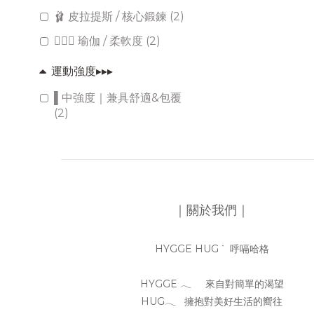
🩰 皮拉提斯 / 核心鍛鍊 (2)
🧘🏻‍♀️ 瑜伽 / 柔軟度 (2)
運動強度▸▸▸
▌中強度｜兼具舒適&包覆
(2)
｜關於我們｜
HYGGE HUG ᐝ 呼嗝哈格
HYGGE 𓂃 來自對簡單的渴望
HUG𓂃 擁抱對美好生活的嚮往