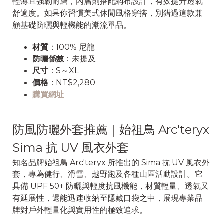
輕薄且強韌耐磨，內層則搭配網布設計，有效提升透氣
舒適度。如果你習慣美式休閒風格穿搭，別錯過這款兼
顧基礎防曬與輕機能的潮流單品。
材質
：100% 尼龍
防曬係數
：未提及
尺寸
：S～XL
價格
：NT$2,280
購買網址
防風防曬外套推薦｜始祖鳥 Arc'teryx
Sima 抗 UV 風衣外套
知名品牌始祖鳥 Arc'teryx 所推出的 Sima 抗 UV 風衣外
套，專為健行、滑雪、越野跑及各種山區活動設計。它
具備 UPF 50+ 防曬與輕度抗風機能，材質輕量、透氣又
有延展性，還能迅速收納至隱藏口袋之中，展現專業品
牌對戶外輕量化與實用性的極致追求。