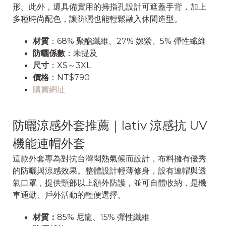
形。此外，還具備實用的拇指孔設計可遮蓋手背，加上
多種時尚配色，讓防曬也能輕鬆融入休閒造型。
材質
：68% 聚酯纖維、27% 嫘縈、5% 彈性纖維
防曬係數
：未提及
尺寸
：XS～3XL
價格
：NT$790
購買網址
防曬涼感外套推薦｜lativ 涼感抗 UV
機能連帽外套
這款外套專為對抗台灣悶熱氣候而設計，布料擁有優秀
的防曬與涼感效果。整體設計輕薄修身，設有連帽與透
氣口罩，提供頸部以上額外防護，並可自體收納，是機
車通勤、戶外活動的輕便選擇。
材質：
85% 尼龍、15% 彈性纖維