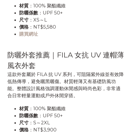
材質
：100% 聚酯纖維
防曬係數
：UPF 50+
尺寸
：XS～L
價格
：NT$5,580
購買網址
防曬外套推薦｜FILA 女抗 UV 連帽薄
風衣外套
這款外套屬於 FILA 抗 UV 系列，可阻隔紫外線並有效降
低熱傳導，避免曬黑曬傷。材質輕薄又有基礎防風功
能。整體設計風格強調運動休閒感與時尚色彩，非常適
合日常輕量運動或戶外休閒穿搭。
材質
：100% 聚酯纖維
防曬係數
：UPF 50+
尺寸
：S～2XL
價格
：NT$3,900