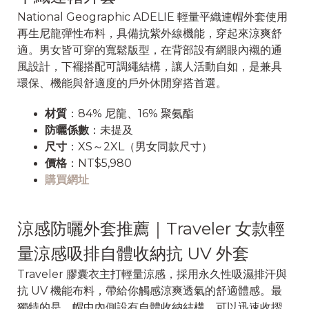
National Geographic ADELIE 輕量平織連帽外套使用
再生尼龍彈性布料，具備抗紫外線機能，穿起來涼爽舒
適。男女皆可穿的寬鬆版型，在背部設有網眼內襯的通
風設計，下襬搭配可調繩結構，讓人活動自如，是兼具
環保、機能與舒適度的戶外休閒穿搭首選。
材質
：84% 尼龍、16% 聚氨酯
防曬係數
：未提及
尺寸
：XS～2XL（男女同款尺寸）
價格
：NT$5,980
購買網址
涼感防曬外套推薦｜Traveler 女款輕
量涼感吸排自體收納抗 UV 外套
Traveler 膠囊衣主打輕量涼感，採用永久性吸濕排汗與
抗 UV 機能布料，帶給你觸感涼爽透氣的舒適體感。最
獨特的是，帽中內側設有自體收納結構，可以迅速收摺