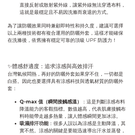
直接反射或散射紫外線，讓紫外線無法穿透布料，
這就是最穩定且不易因洗滌而衰退的方式。
為了讓防曬效果同時兼顧即時性和持久度，建議可選擇
以上兩種技術都有複合運用的防曬外套，這樣才能確保
在洗滌後，依舊擁有穩定可靠的頂級 UPF 防護力！
✨體感舒適度：追求涼感與高效排汗
台灣氣候悶熱，再好的防曬外套如果穿不住，一切都是
白搭。因此也要選擇具有涼感科技與透氣材質的防曬外
套：
Q-max 值（瞬間接觸感溫）
：這是判斷涼感布料
降溫能力的客觀指標。數值越高，代表肌膚接觸布
料時能帶走越多熱量，讓人體感瞬間更加冰涼。
吸濕排汗功能
：很多人誤以為涼感是主動降溫，其
實不然。涼感的關鍵是要能迅速導出汗水並蒸發，