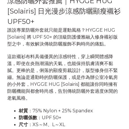
涼感防曬外套推薦｜HYGGE HUG
[Solairis] 日光漫步涼感防曬顯瘦襯衫
UPF50+
誰說專業防曬外套就只能是運動風格？HYGGE HUG
[Solairis] 將 UPF 50+ 的頂級防護優雅融入修身襯衫版
型之中，有效解決傳統防曬服飾不夠時尚的痛點。
這款襯衫布料具備優異的涼感特性，穿上瞬間體感降
溫，即使在炎熱潮濕的天氣，也能保持肌膚清爽不黏
膩。更棒的是，俐落的顯瘦剪裁設計，版型修身但不緊
繃。無論是通勤時的防曬保護，或是作為辦公室冷氣房
的小外套，HYGGE HUG [Solairis] 都能讓你同時擁有
防曬機能與都會時尚感，告別傳統防曬外套過度休閒的
老氣風格。
材質
：75% Nylon + 25% Spandex
防曬係數
：UPF 50+
尺寸
：XS～M、L～XL