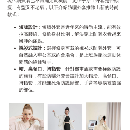
現代消費者已不再滿足於機能，更在乎穿上外套是否顯
瘦、有型又不老氣，以下介紹防曬外套推陳出新的時尚
款式：
短版設計
：短版外套是近年來的時尚主流，能有效
拉高腰線、修飾身材比例，解決穿上防曬衣看起來
臃腫的痛點。
襯衫式設計
：選擇修身剪裁的襯衫式防曬外套，可
自然融入辦公室或約會場合，是上班族擺脫運動休
閒感的絕佳幫手。
帽、高領口、拇指套
：針對機車族或需要極致防護
的族群，有些防曬外套會設計加大帽沿、高領口、
拇指套，才能無死角防護頸部、手背等容易被遺漏
的部位。