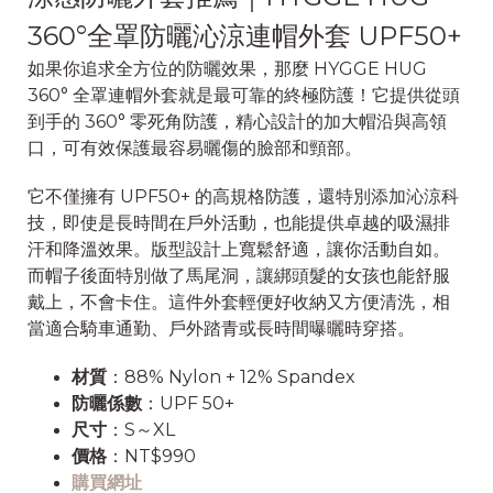
360°全罩防曬沁涼連帽外套 UPF50+
如果你追求全方位的防曬效果，那麼 HYGGE HUG
360° 全罩連帽外套就是最可靠的終極防護！它提供從頭
到手的 360° 零死角防護，精心設計的加大帽沿與高領
口，可有效保護最容易曬傷的臉部和頸部。
它不僅擁有 UPF50+ 的高規格防護，還特別添加沁涼科
技，即使是長時間在戶外活動，也能提供卓越的吸濕排
汗和降溫效果。版型設計上寬鬆舒適，讓你活動自如。
而帽子後面特別做了馬尾洞，讓綁頭髮的女孩也能舒服
戴上，不會卡住。這件外套輕便好收納又方便清洗，相
當適合騎車通勤、戶外踏青或長時間曝曬時穿搭。
材質
：88% Nylon + 12% Spandex
防曬係數
：UPF 50+
尺寸
：S～XL
價格
：NT$990
購買網址