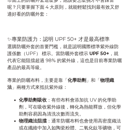
市面上的防曬外套這麼多，應該要怎麼挑才不會踩雷
呢？只要掌握下面 4 大原則，就能輕鬆找到最有效又舒
適好看的防曬外套：
✨專業防護力：認明 UPF 50+ 才是最高標準
選購防曬外套的首要門檻，就是認明國際標準紫外線防
護係數（UPF） 標示。當防曬外套標示
UPF 50+
，就
代表它能阻擋超過 98% 的紫外線，這也是目前專業防曬
產品的最高等級。
專業的防曬布料，主要是靠「
化學助劑
」和「
物理織
法
」兩種方式來抵抗紫外線：
化學助劑吸收
：有些布料會添加抗 UV 的化學助
劑，可在吸收紫外線後，轉化為熱能釋放，但化學
助劑容易因為清洗次數而流失。
物理織法阻擋
：通常防曬布料也會使用高密度織法
或在纖維中加入如陶瓷粉體、二氧化鈦等礦物，可