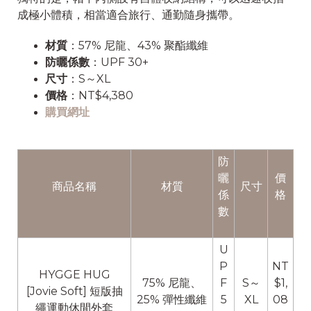
成極小體積，相當適合旅行、通勤隨身攜帶。
材質
：57% 尼龍、43% 聚酯纖維
防曬係數
：UPF 30+
尺寸
：S～XL
價格
：NT$4,380
購買網址
防
曬
價
商品名稱
材質
尺寸
係
格
數
U
P
NT
HYGGE HUG
75% 尼龍、
F
S～
$1,
[Jovie Soft] 短版抽
25% 彈性纖維
5
XL
08
繩運動休閒外套