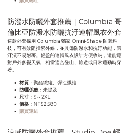
購買網址
防潑水防曬外套推薦｜Columbia 哥
倫比亞防潑水防曬抗汙連帽風衣外套
這款外套採用 Columbia 獨家 Omni-Shade 防曬科
技，可有效阻擋紫外線，並具備防潑水和抗汙功能，讓
汙漬不易附著。輕盈的連帽風衣設計方便收納，還能應
對戶外多變天氣，相當適合登山、旅遊或日常通勤時穿
著。
材質
：聚酯纖維、彈性纖維
防曬係數
：未提及
尺寸
：S～2XL
價格
：NT$2,580
購買連結
涼感防曬外套推薦｜Studio Doe 輕