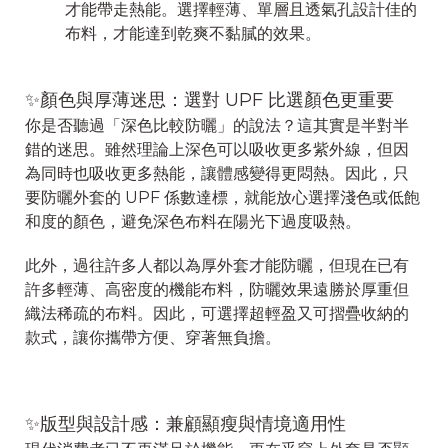
才能帶走熱能。選擇輕薄、單層且透氣孔設計佳的
布料，才能達到乾爽不黏膩的效果。
✨顏色與厚薄迷思：選對 UPF 比選顏色更重要
你是否聽過「深色比較防曬」的說法？這其實是半對半
錯的迷思。雖然理論上深色可以吸收更多紫外線，但因
為同時也吸收更多熱能，讓體感變得更悶熱。因此，只
要防曬外套的 UPF 係數達標，就能放心選擇淺色或低飽
和度的顏色，避免深色布料在陽光下過度吸熱。
此外，過往許多人都以為厚外套才能防曬，但現在已有
許多輕薄、高密度的機能布料，防曬效果遠勝於厚重但
織法稀疏的布料。因此，可選擇超輕盈又可摺疊收納的
款式，讓你攜帶方便、穿著無負擔。
✨版型與設計感：兼顧顯瘦與情境適用性