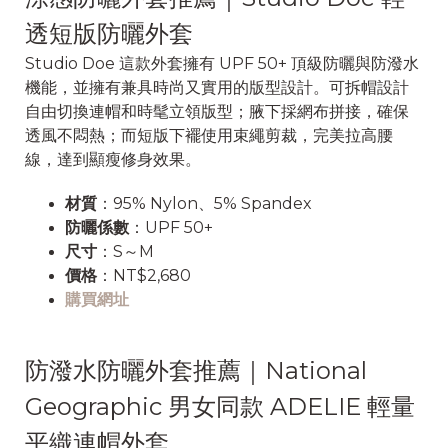
透短版防曬外套
Studio Doe 這款外套擁有 UPF 50+ 頂級防曬與防潑水
機能，並擁有兼具時尚又實用的版型設計。可拆帽設計
自由切換連帽和時髦立領版型；腋下採網布拼接，確保
透風不悶熱；而短版下襬使用束繩剪裁，完美拉高腰
線，達到顯瘦修身效果。
材質
：95% Nylon、5% Spandex
防曬係數
：UPF 50+
尺寸
：S～M
價格
：NT$2,680
購買網址
防潑水防曬外套推薦｜National
Geographic 男女同款 ADELIE 輕量
平織連帽外套