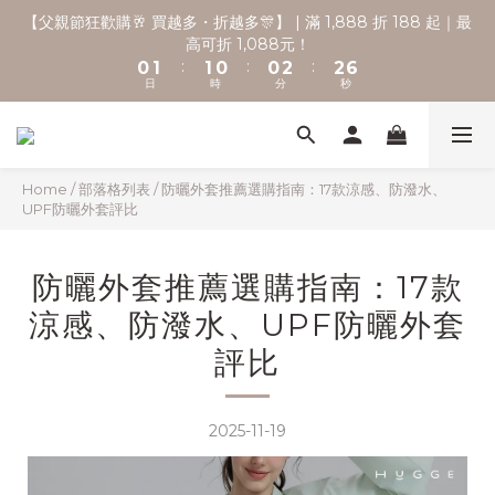
6
7
7
6
6
8
8
🚚 全館滿2000享免運 💨
5
6
6
5
5
7
7
9
🚚 全館滿2000享免運 💨
4
5
5
4
4
6
6
8
3
4
4
3
3
5
5
7
2
3
3
2
2
4
4
6
【父親節狂歡購🥂 買越多・折越多🎊】 | 滿 1,888 折 188 起｜最
1
2
2
1
1
3
3
5
高可折 1,088元！
:
:
:
0
1
1
0
0
2
2
4
日
時
分
秒
Home
/
部落格列表
/
防曬外套推薦選購指南：17款涼感、防潑水、
0
0
1
1
3
UPF防曬外套評比
0
0
2
1
🚚 全館滿2000享免運 💨
0
防曬外套推薦選購指南：17款
涼感、防潑水、UPF防曬外套
評比
2025-11-19