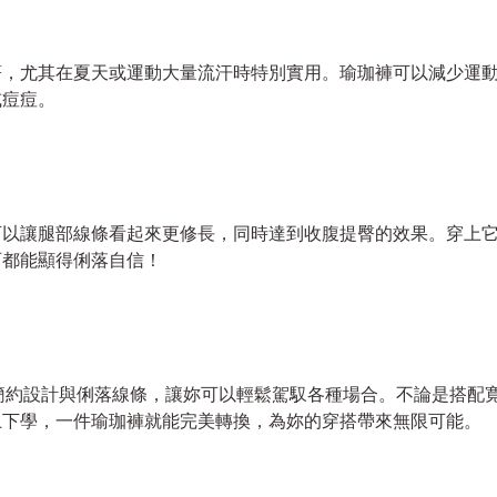
著，尤其在夏天或運動大量流汗時特別實用。瑜珈褲可以減少運
或痘痘。
可以讓腿部線條看起來更修長，同時達到收腹提臀的效果。穿上
西都能顯得俐落自信！
表，簡約設計與俐落線條，讓妳可以輕鬆駕馭各種場合。不論是搭配
上下學，一件瑜珈褲就能完美轉換，為妳的穿搭帶來無限可能。