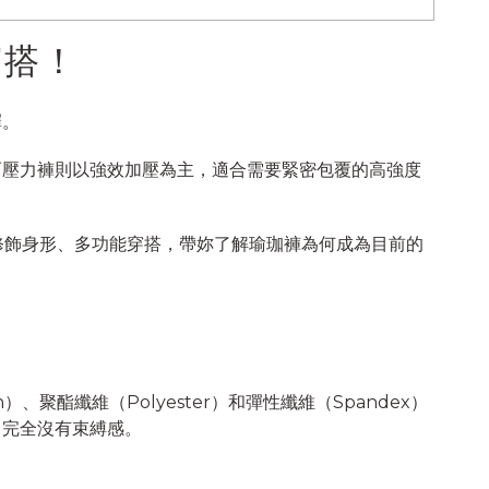
穿搭！
擇。
而壓力褲則以強效加壓為主，適合需要緊密包覆的高強度
修飾身形、多功能穿搭，帶妳了解瑜珈褲為何成為目前的
酯纖維（Polyester）和彈性纖維（Spandex）
，完全沒有束縛感。