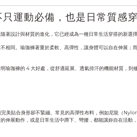
不只運動必備，也是日常質感
但隨著設計與材質的進化，它已經成為一種日常生活穿搭的新選
大不相同。瑜珈褲著重於柔軟、高彈性，讓身體可以自在伸展；
明瑜珈褲的 4 大好處，從舒適延展、透氣排汗的機能材質，到
美貼合身形卻不緊繃。常見的高彈性布料，例如尼龍（Nylon）、聚
度的伸展動作，或是日常生活中蹲下、彎腰，都能讓妳自在活動