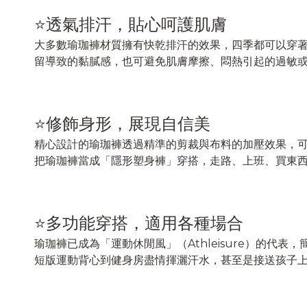
⭐透氣排汗，貼心呵護肌膚
大多數瑜珈褲材質擁有快乾排汗的效果，四季都可以穿
留導致的黏膩感，也可避免肌膚摩擦、悶熱引起的過敏
⭐修飾身形，展現自信美
精心設計的瑜珈褲透過精準的剪裁與布料的加壓效果，
把瑜珈褲當成「隱形塑身褲」穿搭，走路、上班、買東
⭐多功能穿搭，適用各種場合
瑜珈褲已成為「運動休閒風」（Athleisure）的代
短版運動背心到健身房盡情揮灑汗水，甚至是接送孩子