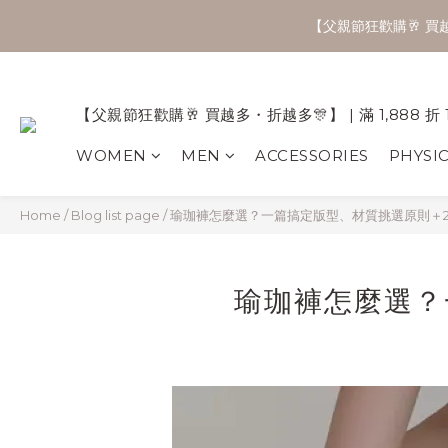
【父親節狂歡購🥂 買越多
【父親節狂歡購🥂 買越多・折越多🎊】 | 滿 1,888 折 
WOMEN
MEN
ACCESSORIES
PHYSI
Home
/
Blog list page
/
瑜珈褲怎麼選？一篇搞定版型、材質挑選原則＋2
瑜珈褲怎麼選？