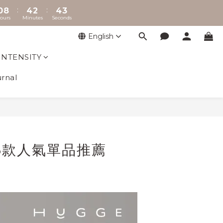
ours
Minutes
Seconds
7
3
1
3
1
6
2
0
2
0
5
1
1
English
4
0
0
3
INTENSITY
2
1
rnal
0
5款人氣單品推薦