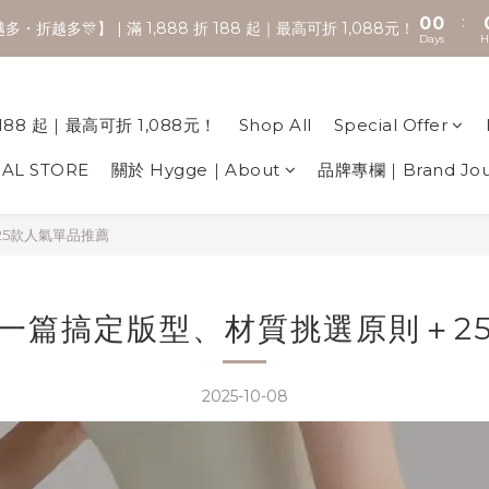
・折越多🎊】 | 滿 1,888 折 188 起｜最高可折 1,088元！
Days
H
🚚 全館滿2000享免運 💨
🚚 全館滿2000享免運 💨
188 起｜最高可折 1,088元！
Shop All
Special Offer
CAL STORE
關於 Hygge｜About
品牌專欄｜Brand Jou
5款人氣單品推薦
一篇搞定版型、材質挑選原則＋2
2025-10-08