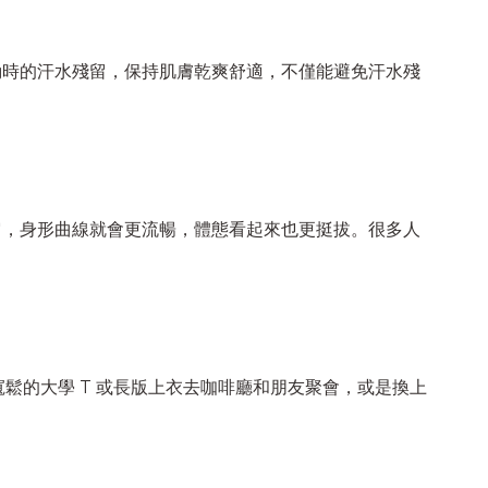
動時的汗水殘留，保持肌膚乾爽舒適，不僅能避免汗水殘
它，身形曲線就會更流暢，體態看起來也更挺拔。很多人
寬鬆的大學 T 或長版上衣去咖啡廳和朋友聚會，或是換上