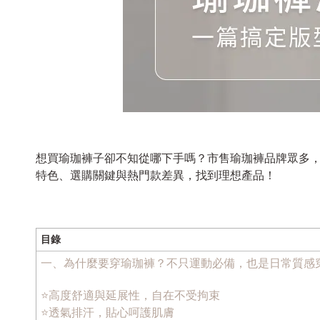
想買瑜珈褲子卻不知從哪下手嗎？市售瑜珈褲品牌眾多，
特色、選購關鍵與熱門款差異，找到理想產品！
目錄
一、為什麼要穿瑜珈褲？不只運動必備，也是日常質感
⭐高度舒適與延展性，自在不受拘束
⭐透氣排汗，貼心呵護肌膚