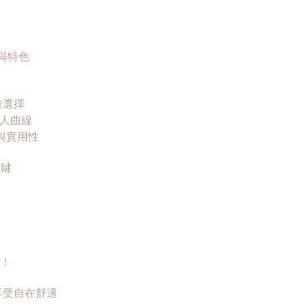
與特色
雅選擇
信迷人曲線
感與實用性
關鍵
款！
享受自在舒適