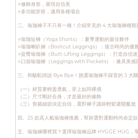
⭐修飾身形，展現自信美
⭐多功能穿搭，適用各種場合
二、瑜珈褲子不只有一種！介紹常見的 4 大瑜珈褲種類
⭐瑜珈短褲（Yoga Shorts）：夏季運動的最佳夥伴
⭐瑜珈喇叭褲（Bootcut Leggings）：復古時尚的優
⭐提臀瑜珈褲（Butt-Lifting Leggings）：打造自
⭐口袋瑜珈褲（Leggings with Pockets）：兼具美
三、和駱駝蹄說 Bye Bye！挑選瑜珈褲不踩雷的 3 大
（一）材質要輕盈透氣，穿上如同裸感
（二）尺寸剛好合身，才是最好的修飾
（三）剪裁細節決定自信，選對褲子讓妳輕鬆避開尷尬
四、25 款高人氣瑜珈褲推薦，幫妳選對運動時尚命定
五、瑜珈褲哪裡買？選擇瑜珈褲品牌 HYGGE HUG，